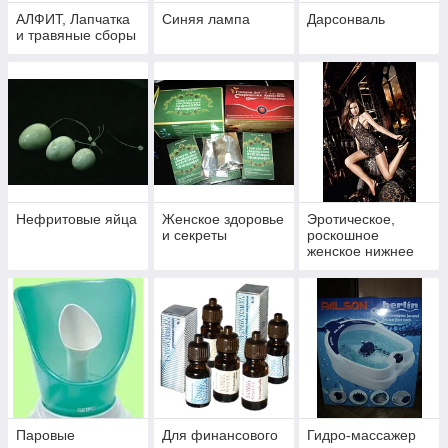
АЛФИТ, Лапчатка
Синяя лампа
Дарсонваль
и травяные сборы
Нефритовые яйца
Женское здоровье
Эротическое,
и секреты
роскошное
женское нижнее
белье, костюмы
для праздников
Паровые
Для финансового
Гидро-массажер