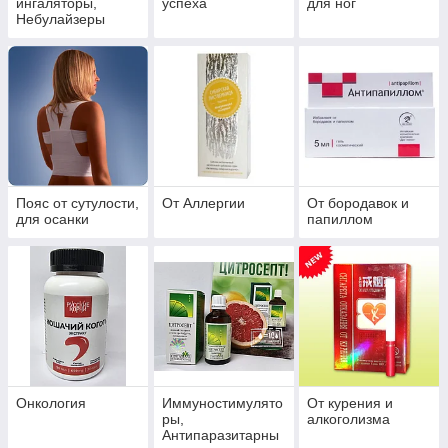
ингаляторы,
успеха
для ног
Небулайзеры
Пояс от сутулости,
От Аллергии
От бородавок и
для осанки
папиллом
Онкология
Иммуностимулято
От курения и
ры,
алкоголизма
Антипаразитарны