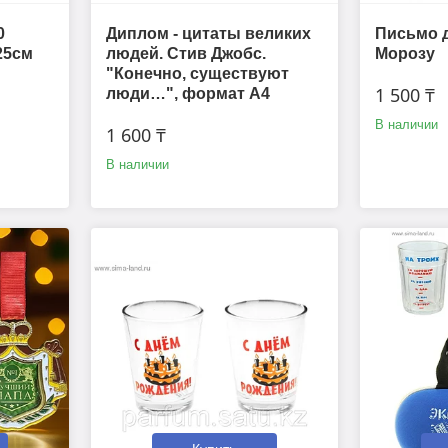
0
Диплом - цитаты великих
Письмо 
25см
людей. Стив Джобс.
Морозу
"Конечно, существуют
1 500 ₸
люди…", формат А4
В наличии
1 600 ₸
В наличии