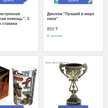
Купить
Купить
кстренная
Диплом "Лучший в мире
ная помощь": 3
папа"
 стакана
850 ₸
В наличии