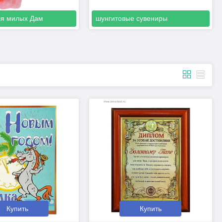
ля милых Дам
шунгитовые сувениры
Купить
Купить