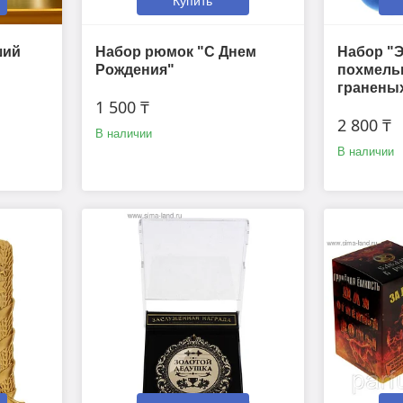
Купить
ший
Набор рюмок "С Днем
Набор "Э
Рождения"
похмель
граненых
1 500 ₸
2 800 ₸
В наличии
В наличии