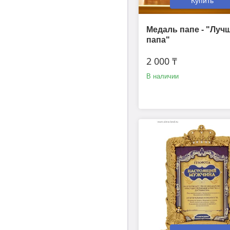
Купить
Медаль папе - "Луч
папа"
2 000 ₸
В наличии