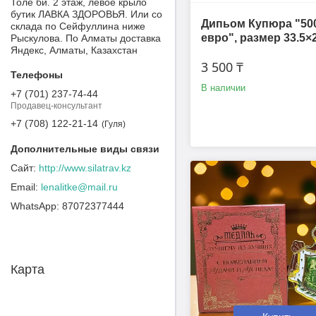
Толе би. 2 этаж, левое крыло
бутик ЛАВКА ЗДОРОВЬЯ. Или со
Дипьом Купюра "50
склада по Сейфуллина ниже
евро", размер 33.5×
Рыскулова. По Алматы доставка
Яндекс, Алматы, Казахстан
3 500 ₸
В наличии
+7 (701) 237-74-44
Продавец-консультант
+7 (708) 122-21-14
Гуля
http://www.silatrav.kz
lenalitke@mail.ru
87072377444
Карта