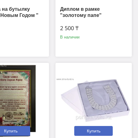
 на бутылку
Диплом в рамке
 Новым Годом "
"золотому папе"
2 500 ₸
В наличии
Купить
Купить