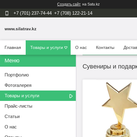
Создать сайт
на Satu.kz
+7 (701) 237-74-44
+7 (708) 122-21-14
www.silatrav.kz
Главная
Товары и услуги
О нас
Контакты
Достав
Сувениры и подар
Портфолио
Фотогалерея
Товары и услуги
Прайс-листы
Статьи
О нас