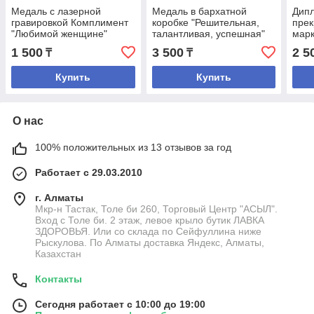
Медаль с лазерной
Медаль в бархатной
Дипл
гравировкой Комплимент
коробке "Решительная,
прек
"Любимой женщине"
талантливая, успешная"
мар
1 500
3 500
2 5
₸
₸
Купить
Купить
О нас
100% положительных из 13 отзывов за год
Работает с 29.03.2010
г. Алматы
Мкр-н Тастак, Толе би 260, Торговый Центр "АСЫЛ".
Вход с Толе би. 2 этаж, левое крыло бутик ЛАВКА
ЗДОРОВЬЯ. Или со склада по Сейфуллина ниже
Рыскулова. По Алматы доставка Яндекс, Алматы,
Казахстан
Контакты
Сегодня работает с 10:00 до 19:00