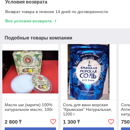
Условия возврата
Возврат товара в течение 14 дней по договоренности
Все условия возврата
Подобные товары компании
Масло ши (карите) 100%
Соль для ванн морская
Соль
натуральное масло, 100г.
"Крымская" Натуральная,
Апте
1200 г
нату
2 800
1 300
750
₸
₸