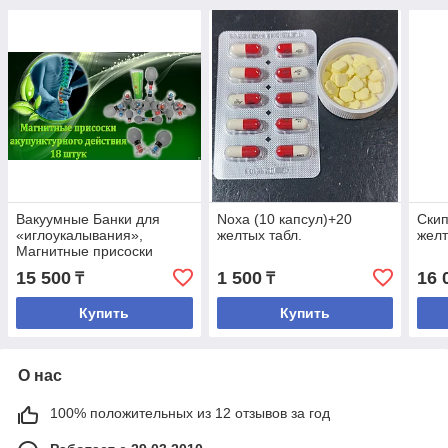
Вакуумные Банки для
Noxa (10 капсул)+20
Скип
«иглоукалывания»,
желтых табл.
желт
Магнитные присоски
аккупункционного
15 500
1 500
16 
₸
₸
действия, 18 штук
Купить
Купить
О нас
100% положительных из 12 отзывов за год