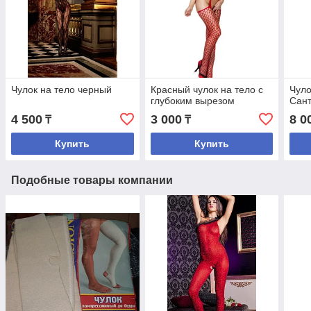
Чулок на тело черный
Красный чулок на тело с
Чуло
глубоким вырезом
Сант
4 500
3 000
8 0
₸
₸
Купить
Купить
Подобные товары компании