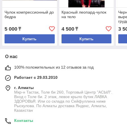
Чулок компрессионный до
Красный леопард-чулок
Чер
бедра
на тело
выре
груд
5 000
4 500
3 5
₸
₸
Купить
Купить
О нас
100% положительных из 12 отзывов за год
Работает с 29.03.2010
г. Алматы
Мкр-н Тастак, Толе би 260, Торговый Центр "АСЫЛ".
Вход с Толе би. 2 этаж, левое крыло бутик ЛАВКА
ЗДОРОВЬЯ. Или со склада по Сейфуллина ниже
Рыскулова. По Алматы доставка Яндекс, Алматы,
Казахстан
Контакты