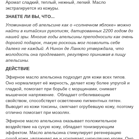
Аромат сладкий, теплый, нежный, легкий. Масло
экстрагируется из кожуры.
ЗНАЕТЕ ЛИ ВЫ, ЧТО...
Упоминание об апельсине как о «солнечном яблоке» можно
найти в китайских рукописях, датированных 2200 годом до
нашей эры. Многие годы апельсины преподносили как очень
дорогой подарок, такую роскошь мог позволить себе
далеко не каждый. А Нинон де Ланкло утверждала, что
молодость она продлевает, регулярно принимая в пищу
апельсины.
ДЕЙСТВИЕ
Эфирное масло апельсина подходит для кожи всех типов.
Оно нормализует её жирность, делает кожу более упругой и
гладкой, помогает при борьбе с морщинами, снимает
мышечное напряжение. Обладает отбеливающим
свойством, способствует осветлению пигментных пятен.
Выводит из кожи токсины, смягчает огрубевшую кожу, поэтому
отлично помогает при мозолях.
Эфирное масло апельсина оказывает положительное
воздействие на сухую кожу, обладает тонизирующим
эффектом. Масло апельсина стимулирует регенерацию
сухой кожи, увлажняет ее и усиливает циркуляцию крови. Оно