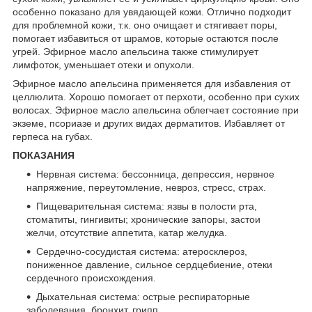
особенно показано для увядающей кожи. Отлично подходит
для проблемной кожи, т.к. оно очищает и стягивает поры,
помогает избавиться от шрамов, которые остаются после
угрей. Эфирное масло апельсина также стимулирует
лимфоток, уменьшает отеки и опухоли.
Эфирное масло апельсина применяется для избавления от
целлюлита. Хорошо помогает от перхоти, особенно при сухих
волосах. Эфирное масло апельсина облегчает состояние при
экземе, псориазе и других видах дерматитов. Избавляет от
герпеса на губах.
ПОКАЗАНИЯ
Нервная система: бессонница, депрессия, нервное
напряжение, переутомление, невроз, стресс, страх.
Пищеварительная система: язвы в полости рта,
стоматиты, гингивиты; хронические запоры, застои
желчи, отсутствие аппетита, катар желудка.
Сердечно-сосудистая система: атеросклероз,
пониженное давление, сильное сердцебиение, отеки
сердечного происхождения.
Дыхательная система: острые респираторные
заболевания, бронхит, грипп.