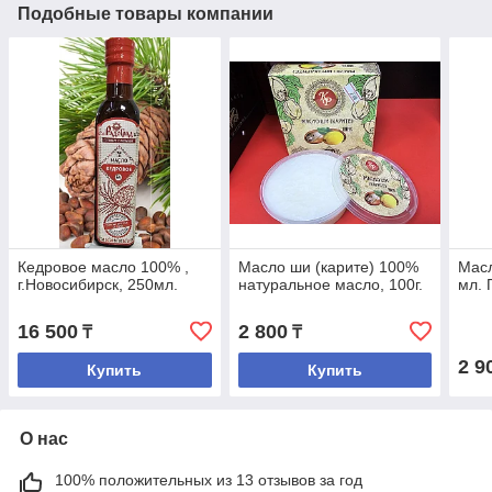
Подобные товары компании
Кедровое масло 100% ,
Масло ши (карите) 100%
Масл
г.Новосибирск, 250мл.
натуральное масло, 100г.
мл. 
16 500
2 800
₸
₸
2 9
Купить
Купить
О нас
100% положительных из 13 отзывов за год