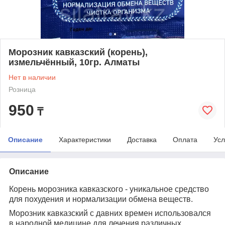
Морозник кавказский (корень),
измельчённый, 10гр. Алматы
Нет в наличии
Розница
950
₸
Описание
Характеристики
Доставка
Оплата
Усл
Описание
Корень морозника кавказского - уникальное средство
для похудения и нормализации обмена веществ.
Морозник кавказский с давних времен использовался
в народной медицине для лечения различных