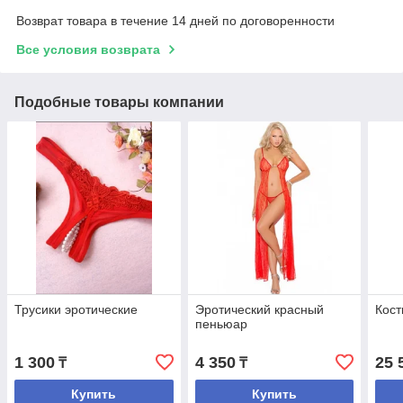
Возврат товара в течение 14 дней по договоренности
Все условия возврата
Подобные товары компании
Трусики эротические
Эротический красный
Кост
пеньюар
1 300
4 350
25 
₸
₸
Купить
Купить