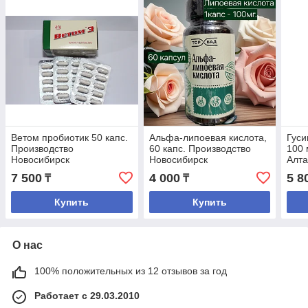
Ветом пробиотик 50 капс.
Альфа-липоевая кислота,
Гуси
Производство
60 капс. Производство
100 
Новосибирск
Новосибирск
Алт
7 500
4 000
5 8
₸
₸
Купить
Купить
О нас
100% положительных из 12 отзывов за год
Работает с 29.03.2010