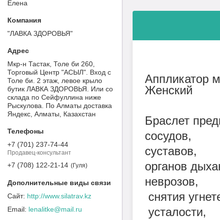
Елена
"ЛАВКА ЗДОРОВЬЯ"
Мкр-н Тастак, Толе би 260,
Торговый Центр "АСЫЛ". Вход с
Аппликатор м
Толе би. 2 этаж, левое крыло
Женский
бутик ЛАВКА ЗДОРОВЬЯ. Или со
склада по Сейфуллина ниже
Рыскулова. По Алматы доставка
Яндекс, Алматы, Казахстан
Браслет пред
сосудов,
+7 (701) 237-74-44
суставов,
Продавец-консультант
органов дыха
+7 (708) 122-21-14
Гуля
неврозов,
снятия угнет
http://www.silatrav.kz
lenalitke@mail.ru
усталости,