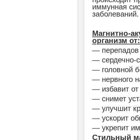
иммунная сис
заболеваний.
Магнитно-ак
организм от:
― перепадов 
― сердечно-с
― головной б
― нервного н
― избавит от
― снимет уст
― улучшит к
― ускорит об
― укрепит им
Стильный м