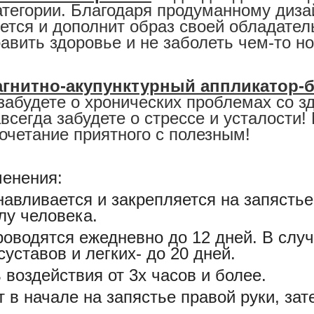
атегории. Благодаря продуманному диза
ется и дополнит образ своей обладател
авить здоровье и не заболеть чем-то н
агнитно-акупунктурный аппликатор-
забудете о хронических проблемах со з
авсегда забудете о стрессе и усталости
очетание приятного с полезным!
енения:
навливается и закрепляется на запястье
лу человека.
оводятся ежедневно до 12 дней. В случ
уставов и легких- до 20 дней.
 воздействия от 3х часов и более.
 в начале на запястье правой руки, зат