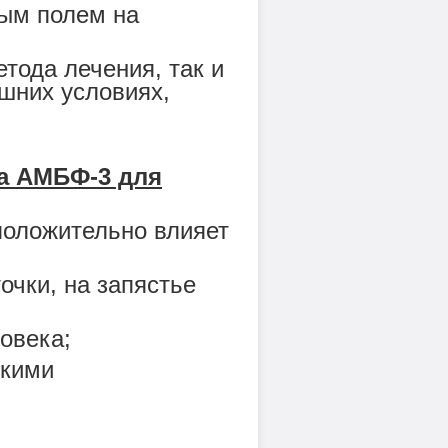
ным полем на
тода лечения, так и
шних условиях,
а АМБФ-3 для
положительно влияет
очки, на запястье
овека;
скими