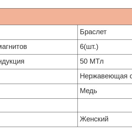
ки
Браслет
магнитов
6(шт.)
ндукция
50 МТл
Нержавеющая 
Медь
Женский