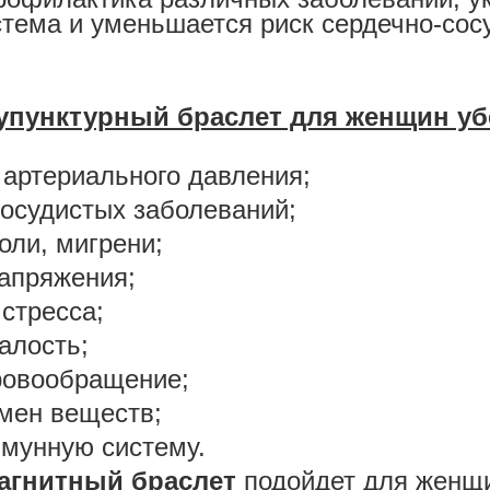
тема и уменьшается риск сердечно-сос
упунктурный браслет для женщин у
артериального давления;
осудистых заболеваний;
оли, мигрени;
апряжения;
 стресса;
алость;
ровообращение;
мен веществ;
мунную систему.
агнитный браслет
подойдет для женщи