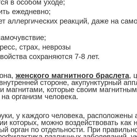
ся в особом уходе;
ить ежедневно;
т аллергических реакций, даже на сам
амочувствие;
ресс, страх, неврозы
войства сохраняются 7-8 лет.
она,
женского магнитного браслета
, 
внутренней стороне, акупунктурный апп
 магнитами, которые своим магнитным
 на организм человека.
руки, у каждого человека, расположены 
ии которых, можно воздействовать как н
дый орган по отдельности. При правильн
рофилактика различных заболеваний, у