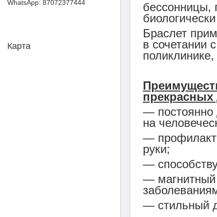
87072377444
бессонницы, 
биологически
Браслет прим
в сочетании 
Карта
поликлинике,
Преимуществ
прекрасных 
― постоянно 
на человечес
― профилакти
руки;
― способству
― магнитный 
заболевания
― стильный д