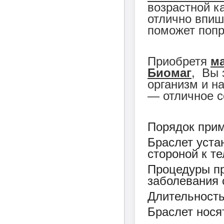
возрастной к
отлично впиш
поможет попр
Приобретя
м
Биомаг
, Вы 
организм и н
― отличное с
Порядок прим
Браслет уста
стороной к те
Процедуры пр
заболевания с
Длительность
Браслет носят