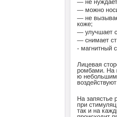
― не нуждает
― можно нос
― не вызывае
коже;
― улучшает с
― снимает ст
- магнитный с
Лицевая стор
ромбами. На 
ю небольшими
воздействуют
На запястье 
при стимуляц
так и на каж
происходит п