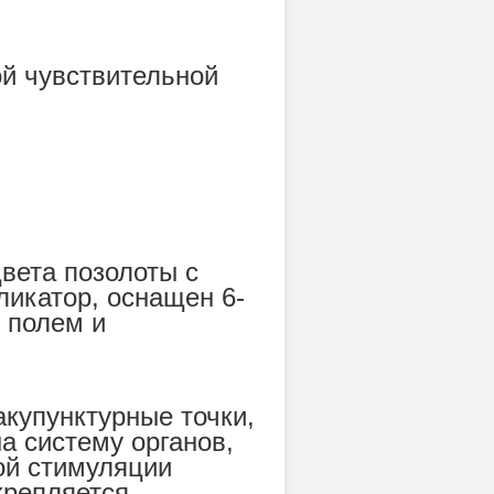
ой чувствительной
цвета позолоты с
ликатор, оснащен 6-
 полем и
акупунктурные точки,
а систему органов,
ой стимуляции
крепляется