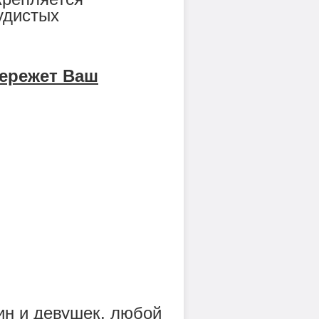
удистых
бережет Ваш
н и девушек, любой