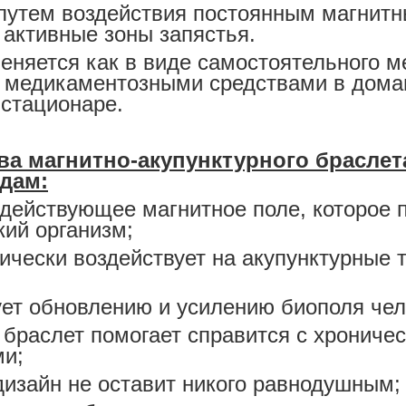
путем воздействия постоянным магнит
 активные зоны запястья.
еняется как в виде самостоятельного ме
с медикаментозными средствами в дома
 стационаре.
а магнитно-акупунктурного браслет
дам:
действующее магнитное поле, которое 
кий организм;
чески воздействует на акупунктурные т
ет обновлению и усилению биополя чел
браслет помогает справится с хрониче
ми;
изайн не оставит никого равнодушным;