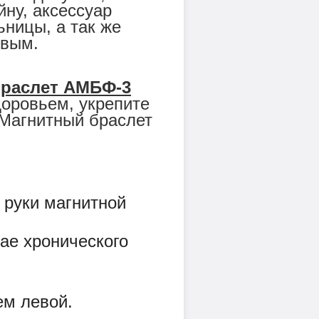
йну, аксессуар
ьницы, а так же
овым.
браслет АМБФ-3
доровьем, укрепите
! Магнитный браслет
 руки магнитной
ае хронического
ем левой.