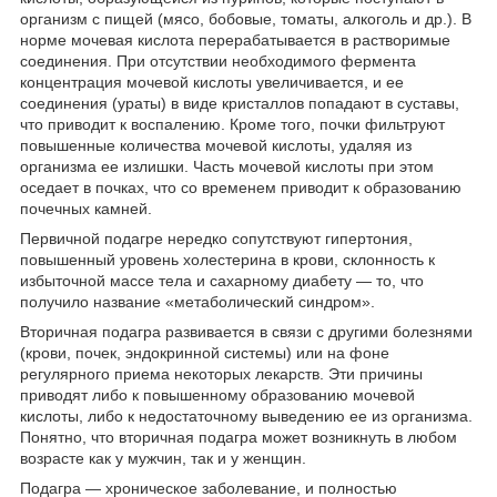
организм с пищей (мясо, бобовые, томаты, алкоголь и др.). В
норме мочевая кислота перерабатывается в растворимые
соединения. При отсутствии необходимого фермента
концентрация мочевой кислоты увеличивается, и ее
соединения (ураты) в виде кристаллов попадают в суставы,
что приводит к воспалению. Кроме того, почки фильтруют
повышенные количества мочевой кислоты, удаляя из
организма ее излишки. Часть мочевой кислоты при этом
оседает в почках, что со временем приводит к образованию
почечных камней.
Первичной подагре нередко сопутствуют гипертония,
повышенный уровень холестерина в крови, склонность к
избыточной массе тела и сахарному диабету — то, что
получило название «метаболический синдром».
Вторичная подагра развивается в связи с другими болезнями
(крови, почек, эндокринной системы) или на фоне
регулярного приема некоторых лекарств. Эти причины
приводят либо к повышенному образованию мочевой
кислоты, либо к недостаточному выведению ее из организма.
Понятно, что вторичная подагра может возникнуть в любом
возрасте как у мужчин, так и у женщин.
Подагра — хроническое заболевание, и полностью