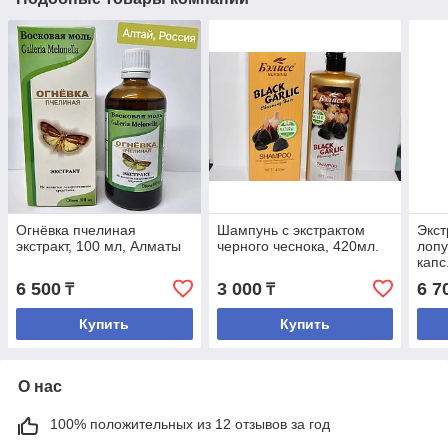
Огнёвка пчелиная
Шампунь с экстрактом
Экст
экстракт, 100 мл, Алматы
черного чеснока, 420мл.
лопу
капс
6 500
3 000
6 7
₸
₸
Купить
Купить
О нас
100% положительных из 12 отзывов за год