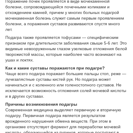
Поражение почек проявляется в виде мочекаменной
болезни, сопровождающейся почечными коликами и
отхождением камней, причем у многих больных подагрой
мочекаменная болезнь служит самым первым проявлением
болезни, а поражения суставов развиваются спустя много
лет.
Подагра также проявляется тофусами — специфическим
признаком при длительности заболевания свыше 5-6 лет. Это
видимые невооруженным глазом узелковые отложения белой
творожистой массы, которые наиболее часто возникают на
ушах и локтях.
Как и какие суставы поражаются при подагре?
Чаще всего подагра поражает большие пальцы стоп, реже —
лучезапястные суставы кистей рук. Но подагра может
начинаться и с коленного или голеностопного суставов. Не
исключается возможность отложения солей мочевой кислоты
и в других суставах.
Причины возникновения подагры
Современная медицина выделяет первичную и вторичную
подагру. Первичная подагра является результатом
врожденного нарушения обмена веществ. При этом в
организме отсутствует фермент для переработки мочевой
кислоты, образующейся из пуринов, которые поступают в