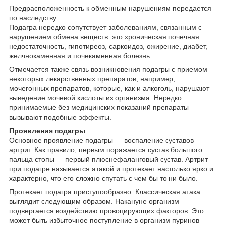
Предрасположенность к обменным нарушениям передается
по наследству.
Подагра нередко сопутствует заболеваниям, связанным с
нарушением обмена веществ: это хроническая почечная
недостаточность, гипотиреоз, саркоидоз, ожирение, диабет,
желчнокаменная и почекаменная болезнь.
Отмечается также связь возникновения подагры с приемом
некоторых лекарственных препаратов, например,
мочегонных препаратов, которые, как и алкоголь, нарушают
выведение мочевой кислоты из организма. Нередко
принимаемые без медицинских показаний препараты
вызывают подобные эффекты.
Проявления подагры
Основное проявление подагры — воспаление суставов —
артрит. Как правило, первым поражается сустав большого
пальца стопы — первый плюснефаланговый сустав. Артрит
при подагре называется атакой и протекает настолько ярко и
характерно, что его сложно спутать с чем бы то ни было.
Протекает подагра приступообразно. Классическая атака
выглядит следующим образом. Накануне организм
подвергается воздействию провоцирующих факторов. Это
может быть избыточное поступление в организм пуринов