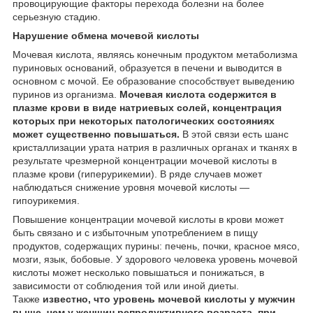
провоцирующие факторы перехода болезни на более
серьезную стадию.
Нарушение обмена мочевой кислоты
Мочевая кислота, являясь конечным продуктом метаболизма
пуриновых оснований, образуется в печени и выводится в
основном с мочой. Ее образование способствует выведению
пуринов из организма.
Мочевая кислота содержится в
плазме крови в виде натриевых солей, концентрация
которых при некоторых патологических состояниях
может существенно повышаться.
В этой связи есть шанс
кристаллизации урата натрия в различных органах и тканях в
результате чрезмерной концентрации мочевой кислоты в
плазме крови (гиперурикемии). В ряде случаев может
наблюдаться снижение уровня мочевой кислоты —
гипоурикемия.
Повышение концентрации мочевой кислоты в крови может
быть связано и с избыточным употреблением в пищу
продуктов, содержащих пурины: печень, почки, красное мясо,
мозги, язык, бобовые. У здорового человека уровень мочевой
кислоты может несколько повышаться и понижаться, в
зависимости от соблюдения той или иной диеты.
Также
известно, что уровень мочевой кислоты у мужчин
выше, чем у женщин репродуктивного возраста, при