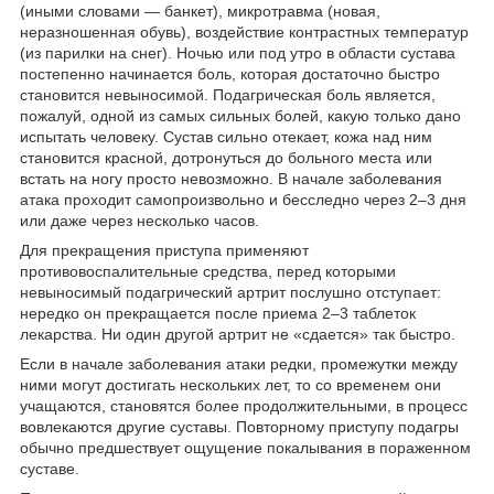
(иными словами — банкет), микротравма (новая,
неразношенная обувь), воздействие контрастных температур
(из парилки на снег). Ночью или под утро в области сустава
постепенно начинается боль, которая достаточно быстро
становится невыносимой. Подагрическая боль является,
пожалуй, одной из самых сильных болей, какую только дано
испытать человеку. Сустав сильно отекает, кожа над ним
становится красной, дотронуться до больного места или
встать на ногу просто невозможно. В начале заболевания
атака проходит самопроизвольно и бесследно через 2–3 дня
или даже через несколько часов.
Для прекращения приступа применяют
противовоспалительные средства, перед которыми
невыносимый подагрический артрит послушно отступает:
нередко он прекращается после приема 2–3 таблеток
лекарства. Ни один другой артрит не «сдается» так быстро.
Если в начале заболевания атаки редки, промежутки между
ними могут достигать нескольких лет, то со временем они
учащаются, становятся более продолжительными, в процесс
вовлекаются другие суставы. Повторному приступу подагры
обычно предшествует ощущение покалывания в пораженном
суставе.