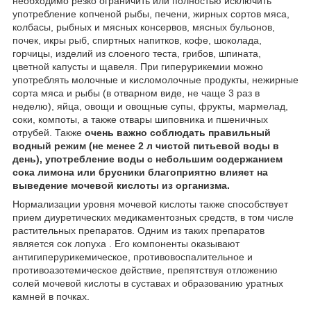
необходимо резко ограничить или полностью исключить
употребление копченой рыбы, печени, жирных сортов мяса,
колбасы, рыбных и мясных консервов, мясных бульонов,
почек, икры рыб, спиртных напитков, кофе, шоколада,
горчицы, изделий из слоеного теста, грибов, шпината,
цветной капусты и щавеля. При гиперурикемии можно
употреблять молочные и кисломолочные продукты, нежирные
сорта мяса и рыбы (в отварном виде, не чаще 3 раз в
неделю), яйца, овощи и овощные супы, фрукты, мармелад,
соки, компоты, а также отвары шиповника и пшеничных
отрубей. Также
очень важно соблюдать правильный
водный режим (не менее 2 л чистой питьевой воды в
день), употребление воды с небольшим содержанием
сока лимона или брусники благоприятно влияет на
выведение мочевой кислоты из организма.
Нормализации уровня мочевой кислоты также способствует
прием диуретических медикаментозных средств, в том числе
растительных препаратов. Одним из таких препаратов
является сок лопуха . Его компоненты оказывают
антигиперурикемическое, противовоспалительное и
противоазотемическое действие, препятствуя отложению
солей мочевой кислоты в суставах и образованию уратных
камней в почках.