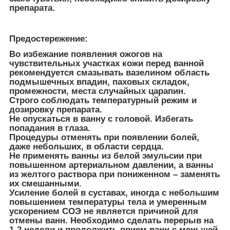
препарата.
Предостережение:
Во избежание появления ожогов на
чувствительных участках кожи перед ванной
рекомендуется смазывать вазелином область
подмышечных впадин, паховых складок,
промежности, места случайных царапин.
Строго соблюдать температурный режим и
дозировку препарата.
Не опускаться в ванну с головой. Избегать
попадания в глаза.
Процедуры отменять при появлении болей,
даже небольших, в области сердца.
Не применять ванны из белой эмульсии при
повышенном артериальном давлении, а ванны
из желтого раствора при пониженном – заменять
их смешанными.
Усиление болей в суставах, иногда с небольшим
повышением температуры тела и умеренным
ускорением СОЭ не является причиной для
отмены ванн. Необходимо сделать перерыв на
1-2 недели и продолжить прием ванн с меньшей