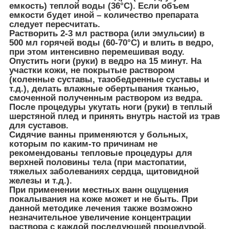
емкость) теплой воды (36°С). Если объем
емкости будет иной – количество препарата
следует пересчитать.
Растворить 2-3 мл раствора (или эмульсии) в
500 мл горячей воды (60-70°С) и влить в ведро,
при этом интенсивно перемешивая воду.
Опустить ноги (руки) в ведро на 15 минут. На
участки кожи, не покрытые раствором
(коленные суставы, тазобедренные суставы и
т.д.), делать влажные обертывания тканью,
смоченной полученным раствором из ведра.
После процедуры укутать ноги (руки) в теплый
шерстяной плед и принять внутрь настой из трав
для суставов.
Сидячие ванны применяются у больных,
которым по каким-то причинам не
рекомендованы тепловые процедуры для
верхней половины тела (при мастопатии,
тяжелых заболеваниях сердца, щитовидной
железы и т.д.).
При применении местных ванн ощущения
покалывания на коже может и не быть. При
данной методике лечения также возможно
незначительное увеличение концентрации
раствора с каждой последующей процедурой.