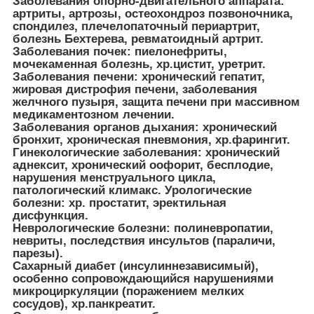
Заболевания опорно-двигательного аппарата:
артриты, артрозы, остеохондроз позвоночника,
спондилез, плечелопаточный периартрит,
болезнь Бехтерева, ревматоидный артрит.
Заболевания почек: пиелонефриты,
мочекаменная болезнь, хр.цистит, уретрит.
Заболевания печени: хронический гепатит,
жировая дистрофия печени, заболевания
желчного пузыря, защита печени при массивном
медикаментозном лечении.
Заболевания органов дыхания: хронический
бронхит, хроническая пневмония, хр.фарингит.
Гинекологические заболевания: хронический
аднексит, хронический оофорит, бесплодие,
нарушения менструального цикла,
патологический климакс. Урологические
болезни: хр. простатит, эректильная
дисфункция.
Неврологические болезни: полиневропатии,
невриты, последствия инсультов (параличи,
парезы).
Сахарный диабет (инсулиннезависимый),
особенно сопровождающийся нарушениями
микроциркуляции (поражением мелких
сосудов), хр.панкреатит.