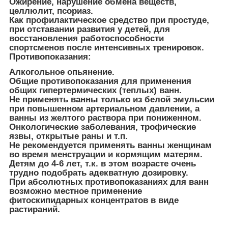
Ожирение, нарушение обмена веществ,
целлюлит, псориаз.
Как профилактическое средство при простуде,
при отставании развития у детей, для
восстановления работоспособности
спортсменов после интенсивных тренировок.
Противопоказания:
Алкогольное опьянение.
Общие противопоказания для применения
общих гипертермических (теплых) ванн.
Не применять ванны только из белой эмульсии
при повышенном артериальном давлении, а
ванны из желтого раствора при пониженном.
Онкологические заболевания, трофические
язвы, открытые раны и т.п.
Не рекомендуется применять ванны женщинам
во время менструации и кормящим матерям.
Детям до 4-6 лет, т.к. в этом возрасте очень
трудно подобрать адекватную дозировку.
При абсолютных противопоказаниях для ванн
возможно местное применение
фитоскипидарных концентратов в виде
растираний.