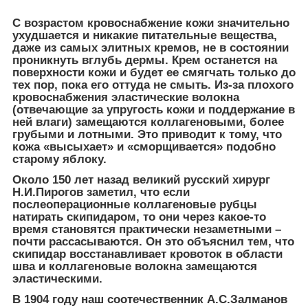
С возрастом кровоснабжение кожи значительно
ухудшается и никакие питательные вещества,
даже из самых элитных кремов, не в состоянии
проникнуть вглубь дермы. Крем останется на
поверхности кожи и будет ее смягчать только до
тех пор, пока его оттуда не смыть. Из-за плохого
кровоснабжения эластические волокна
(отвечающие за упругость кожи и поддержание в
ней влаги) замещаются коллагеновыми, более
грубыми и лотными. Это приводит к тому, что
кожа «высыхает» и «сморщивается» подобно
старому яблоку.
Около 150 лет назад великий русский хирург
Н.И.Пирогов заметил, что если
послеоперационные коллагеновые рубцы
натирать скипидаром, то они через какое-то
время становятся практически незаметными –
почти рассасываются. Он это объяснил тем, что
скипидар восстанавливает кровоток в области
шва и коллагеновые волокна замещаются
эластическими.
В 1904 году наш соотечественник А.С.Залманов