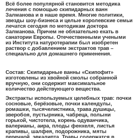
Всё более популярной становится методика
лечения с помощью скипидарных ванн
Залманова и в наше время. Многие политики,
звезды шоу-бизнеса и целые королевские семьи
лечатся сегодня по методикам доктора
Залманова. Причем не обязательно ехать в
санатории Европы. Отечественными учеными
из Института натуротерапии был изобретен
раствор с добавлением экстрактов трав –
специально для домашнего применения.
Состав: Скипидарные ванны «Скипофит»
изготовлены из хвойной смолы собранной
вручную, они содержит максимальное
количество действующего вещества.
Экстракты используемых целебных трав: почки
сосновые, берёзовые, почки календулы,
ромашки, тысячелистника, трава душицы,
зверобоя, пустырника, чабреца, полыни
горькой, чистотела, корень одуванчика,
валерианы, аира, плоды фенхеля, листья
крапивы, шалфея, подорожника, мяты
перечной, эвкалипта. Травы содержатся в