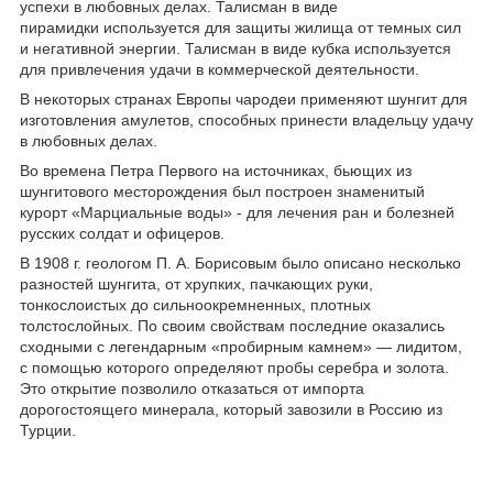
успехи в любовных делах. Талисман в виде
пирамидки используется для защиты жилища от темных сил
и негативной энергии. Талисман в виде кубка используется
для привлечения удачи в коммерческой деятельности.
В некоторых странах Европы чародеи применяют шунгит для
изготовления амулетов, способных принести владельцу удачу
в любовных делах.
Во времена Петра Первого на источниках, бьющих из
шунгитового месторождения был построен знаменитый
курорт «Марциальные воды» - для лечения ран и болезней
русских солдат и офицеров.
В 1908 г. геологом П. А. Борисовым было описано несколько
разностей шунгита, от хрупких, пачкающих руки,
тонкослоистых до сильноокремненных, плотных
толстослойных. По своим свойствам последние оказались
сходными с легендарным «пробирным камнем» — лидитом,
с помощью которого определяют пробы серебра и золота.
Это открытие позволило отказаться от импорта
дорогостоящего минерала, который завозили в Россию из
Турции.