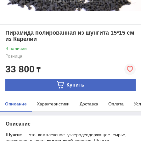
Пирамида полированная из шунгита 15*15 см
из Карелии
В наличии
Розница
33 800
₸
Купить
Описание
Характеристики
Доставка
Оплата
Усл
Описание
Шунгит
— это комплексное углеродсодержащее сырье,
названное в честь
карельской
деревни Шуньга,