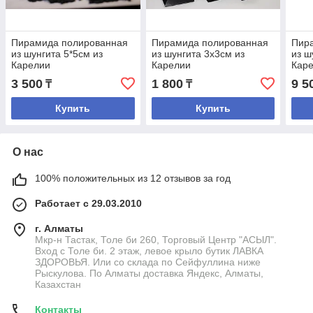
Пирамида полированная
Пирамида полированная
Пир
из шунгита 5*5см из
из шунгита 3x3см из
из ш
Карелии
Карелии
Кар
3 500
1 800
9 5
₸
₸
Купить
Купить
О нас
100% положительных из 12 отзывов за год
Работает с 29.03.2010
г. Алматы
Мкр-н Тастак, Толе би 260, Торговый Центр "АСЫЛ".
Вход с Толе би. 2 этаж, левое крыло бутик ЛАВКА
ЗДОРОВЬЯ. Или со склада по Сейфуллина ниже
Рыскулова. По Алматы доставка Яндекс, Алматы,
Казахстан
Контакты