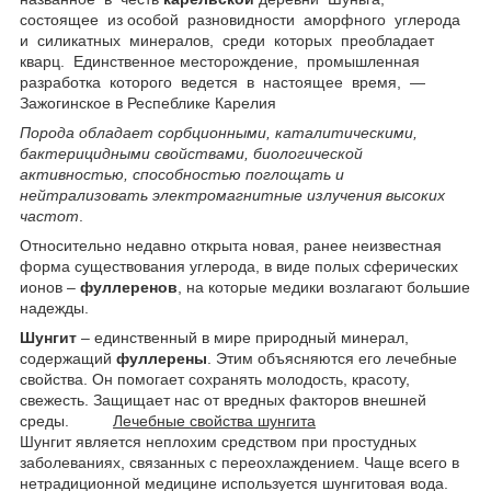
состоящее из особой разновидности аморфного углерода
и силикатных минералов, среди которых преобладает
кварц. Единственное месторождение, промышленная
разработка которого ведется в настоящее время, —
Зажогинское в Респеблике Карелия
Порода обладает сорбционными, каталитическими,
бактерицидными свойствами, биологической
активностью, способностью поглощать и
нейтрализовать электромагнитные излучения высоких
частот
.
Относительно недавно открыта новая, ранее неизвестная
форма существования углерода, в виде полых сферических
ионов –
фуллеренов
, на которые медики возлагают большие
надежды.
Шунгит
– единственный в мире природный минерал,
содержащий
фуллерены
. Этим объясняются его лечебные
свойства. Он помогает сохранять молодость, красоту,
свежесть. Защищает нас от вредных факторов внешней
среды.
Лечебные свойства шунгита
Шунгит является неплохим средством при простудных
заболеваниях, связанных с переохлаждением. Чаще всего в
нетрадиционной медицине используется шунгитовая вода.