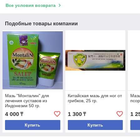
Все условия возврата
Подобные товары компании
Мазь "Монталин" для
Китайская мазь для ног от
Мазь
лечения суставов из
грибков, 25 гр.
псор
Индонезии 50 гр.
4 000
1 300
1 2
₸
₸
Купить
Купить