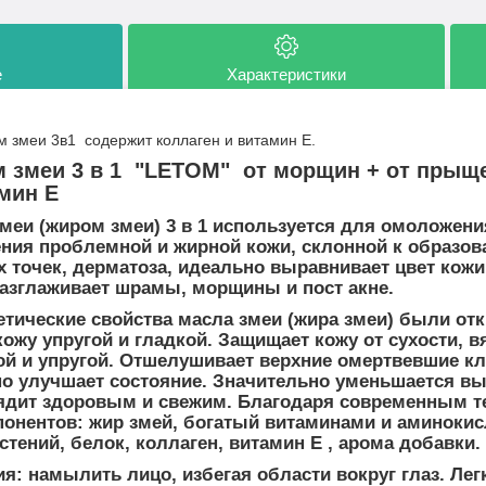
е
Характеристики
змеи 3в1 содержит коллаген и витамин Е.
 змеи 3 в 1 "LETOM" от морщин + от прыще
мин Е
еи (жиром змеи) 3 в 1 используется для омоложени
ния проблемной и жирной кожи, склонной к образо
х точек, дерматоза, идеально выравнивает цвет кожи
разглаживает шрамы, морщины и пост акне.
тические свойства масла змеи (жира змеи) были от
ожу упругой и гладкой. Защищает кожу от сухости, в
ой и упругой. Отшелушивает верхние омертвевшие кл
о улучшает состояние. Значительно уменьшается вы
ядит здоровым и свежим. Благодаря современным те
онентов: жир змей, богатый витаминами и аминокис
тений, белок, коллаген, витамин Е , арома добавки.
ия:
намылить лицо, избегая области вокруг глаз. Ле