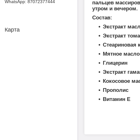
87072377444
пальцев массиров
утром и вечером.
Состав:
Экстракт мас
Карта
Экстракт тома
Стеариновая 
Мятное масло
Глицерин
Экстракт гам
Кокосовое ма
Прополис
Витамин Е