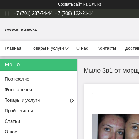
Создать сайт
на Satu.kz
+7 (701) 237-74-44
+7 (708) 122-21-14
www.silatrav.kz
Главная
Товары и услуги
О нас
Контакты
Достав
Мыло 3в1 от морщ
Портфолио
Фотогалерея
Товары и услуги
Прайс-листы
Статьи
О нас