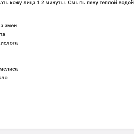
ать кожу лица 1-2 минуты. Смыть пену теплой водой
ла змеи
та
кислота
амелиса
сло