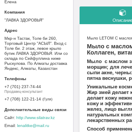
Елена
"ЛАВКА ЗДОРОВЬЯ"
Описани
Мыло LETOM С маслом 
Мкр-н Тастак, Толе би 260,
Торговый Центр "АСЫЛ". Вход с
Мыло с маслом
Толе би. 2 этаж, левое крыло
Коллаген, вита
бутик ЛАВКА ЗДОРОВЬЯ. Или со
склада по Сейфуллина ниже
Мыло с маслом зм
Рыскулова. По Алматы доставка
морщин; для лече
Яндекс, Алматы, Казахстан
сыпи акне, черны
пятна веснушки, 
Уникальные косме
+7 (701) 237-74-44
Продавец-консультант
Жир змей делает к
делает кожу нежн
+7 (708) 122-21-14
Гуля
кожу и эффективн
желез, лицо выгл
натуральных комп
http://www.silatrav.kz
лекарственных рас
lenalitke@mail.ru
Способ применен