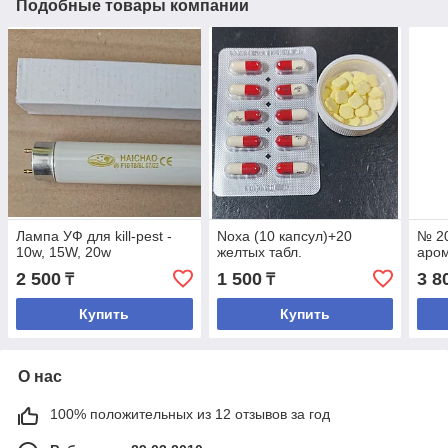
Подобные товары компании
Лампа УФ для kill-pest -
Noxa (10 капсул)+20
№ 2
10w, 15W, 20w
желтых табл.
аро
2 500
1 500
3 8
₸
₸
Купить
Купить
О нас
100% положительных из 12 отзывов за год