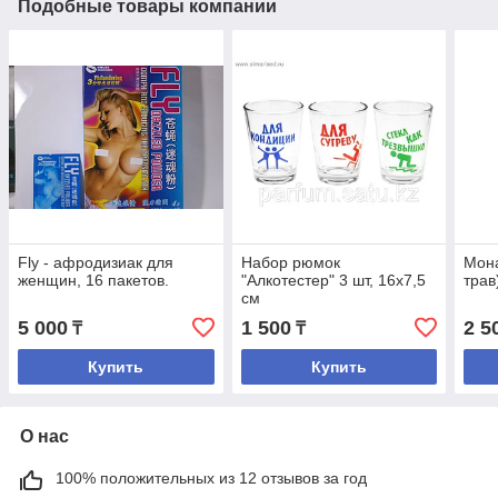
Подобные товары компании
Fly - афродизиак для
Набор рюмок
Мона
женщин, 16 пакетов.
"Алкотестер" 3 шт, 16х7,5
трав
см
5 000
1 500
2 5
₸
₸
Купить
Купить
О нас
100% положительных из 12 отзывов за год