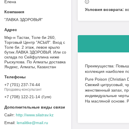
Елена
в
"ЛАВКА ЗДОРОВЬЯ"
Мкр-н Тастак, Толе би 260,
Торговый Центр "АСЫЛ". Вход с
Толе би. 2 этаж, левое крыло
бутик ЛАВКА ЗДОРОВЬЯ. Или со
склада по Сейфуллина ниже
Рыскулова. По Алматы доставка
Преимущества: Повыш
Яндекс, Алматы, Казахстан
коллекция наиболее 
Pure Poison (Christian D
+7 (701) 237-74-44
Свежий цитрусовый, чу
Продавец-консультант
женственный запах, п
индивидуальные черты 
+7 (708) 122-21-14
Гуля
На масляной основе. 
http://www.silatrav.kz
lenalitke@mail.ru