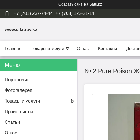
Создать сайт
на Satu.kz
+7 (701) 237-74-44
+7 (708) 122-21-14
www.silatrav.kz
Главная
Товары и услуги
О нас
Контакты
Достав
№ 2 Pure Poison Ж
Портфолио
Фотогалерея
Товары и услуги
Прайс-листы
Статьи
О нас