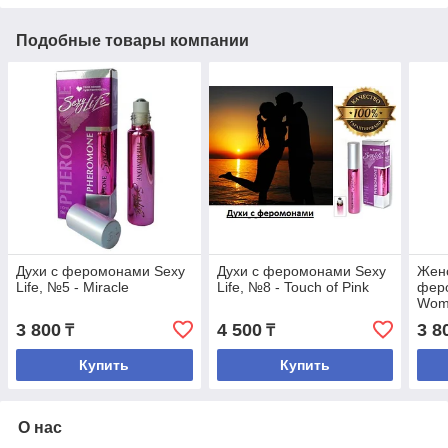
Подобные товары компании
Духи с феромонами Sexy
Духи с феромонами Sexy
Женс
Life, №5 - Miracle
Life, №8 - Touch of Pink
фер
Wom
3 800
4 500
3 8
₸
₸
Купить
Купить
О нас