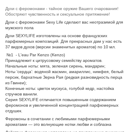
Духи с феромонами - тайное оружие Вашего очарования!
Обостряют чувственность и сексуальное притяжение!
Духи с феромонами
Sexy
Life
сделают вас неотразимой для
мужского пола
Духи SEXYLIFE изготовлены на основе французских
парфюмерных композиций. Для прекрасных дам у нас есть
37 видов духов (версии знаменитых ароматов) по 10 мл.
№1 - L'eau Par Kenzo (Kenzo)
Принадлежит к цитрусовому семейству ароматов.
Начальные ноты: мята, зеленая сирень, мандарин;
Ноты ‘сердца’: водяной жасмин, амариллис, нимфея, белый
персик, бархатные Зерна Рая (редкая разновидность перца
из Гвинеи);
Конечные ноты: цветок мускуса, голубой кедр, настойка
стручков ванили.
Серия SEXYLIFE отличается повышенным содержанием
феромонов и увеличенной концентрацией парфюмерных
отдушек.
Феромоны в сочетании с любимыми парфюмерными
ароматами — это волнующие нотки любви и соблазна