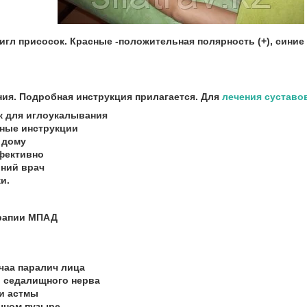
гл присосок. Красные -положительная полярность (+), синие -
ия. Подробная инструкция прилагается. Для
лечения суставо
ек для иглоукалывания
ные инструкции
 дому
фективно
ний врач
и.
ерапии МПАД
ючаа паралич лица
и седалищного нерва
 и астмы
лчном пузыре