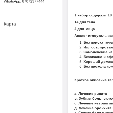
87072377444
1
набор содержит 18 и
14 для тела
Карта
4 для лица
Аналог иглоукалыван
Без поиска точ
Иллюстрирован
Самолечение на
Безопасно и эф
Хороший домаш
Без прокола кож
Краткое описание т
а. Лечение ринита
в. Зубная боль, вкл
с. Лечение невралги
д. Лечение бронхита
е. Снятие боли в же