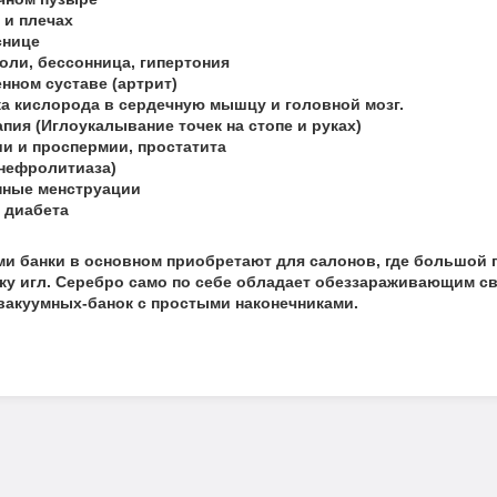
 и плечах
снице
боли, бессонница, гипертония
енном суставе (артрит)
ка кислорода в сердечную мышцу и головной мозг.
пия (Иглоукалывание точек на стопе и руках)
ии и проспермии, простатита
(нефролитиаза)
енные менструации
о диабета
и банки в основном приобретают для салонов, где большой п
у игл. Серебро само по себе обладает обеззараживающим с
 вакуумных-банок с простыми наконечниками.