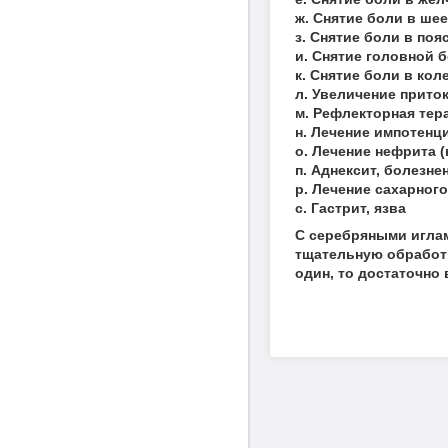
ж. Снятие боли в шее
з. Снятие боли в поя
и. Снятие головной 
к. Снятие боли в кол
л. Увеличение прито
м. Рефлекторная тера
н. Лечение импотенц
о. Лечение нефрита 
п. Аднексит, болезн
р. Лечение сахарног
с. Гастрит, язва
С серебряными иглам
тщательную обработк
один, то достаточно