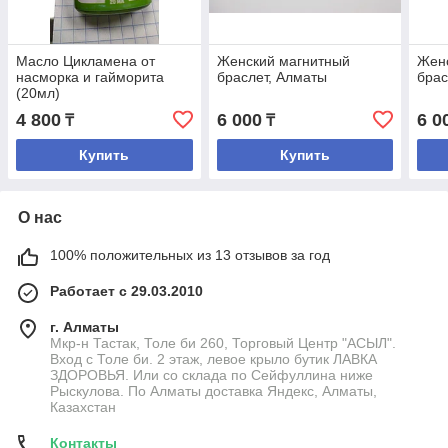
Масло Цикламена от
Женский магнитный
Жен
насморка и гайморита
браслет, Алматы
брас
(20мл)
4 800
6 000
6 0
₸
₸
Купить
Купить
О нас
100% положительных из 13 отзывов за год
Работает с 29.03.2010
г. Алматы
Мкр-н Тастак, Толе би 260, Торговый Центр "АСЫЛ".
Вход с Толе би. 2 этаж, левое крыло бутик ЛАВКА
ЗДОРОВЬЯ. Или со склада по Сейфуллина ниже
Рыскулова. По Алматы доставка Яндекс, Алматы,
Казахстан
Контакты