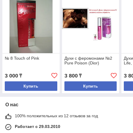
№ 8 Touch of Pink
Духи с феромонами №2
Духи
Pure Poison (Dior)
Life
3 000
3 800
3 8
₸
₸
Купить
Купить
О нас
100% положительных из 12 отзывов за год
Работает с 29.03.2010