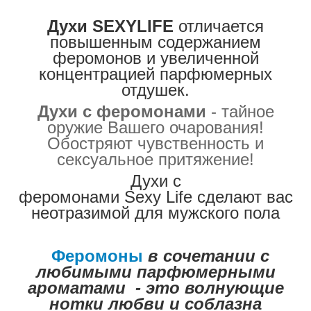
Духи
SEXYLIFE
отличается
повышенным
содержанием
феромонов
и
увеличенной
концентрацией
парфюмерных
отдушек
.
Духи
с
феромонами
-
тайное
оружие
Вашего
очарования
!
Обостряют
чувственность
и
сексуальное
притяжение
!
Духи
с
феромонами
Sexy Life
сделают
вас
неотразимой
для
мужского
пола
Феромоны
в
сочетании
с
любимыми
парфюмерными
ароматами
-
это
волнующие
нотки
любви
и
соблазна