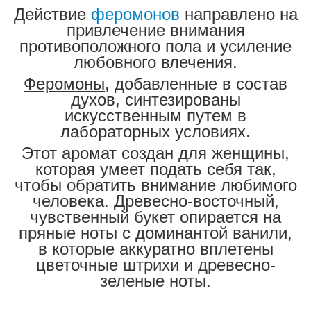
Действие
феромонов
направлено
на
привлечение
внимания
противоположного
пола
и
усиление
любовного
влечения
.
Феромоны
,
добавленные
в
состав
духов
,
синтезированы
искусственным
путем
в
лабораторных
условиях
.
Этот
аромат
создан
для
женщины
,
которая
умеет
подать
себя
так
,
чтобы
обратить
внимание
любимого
человека
.
Древесно
-
восточный
,
чувственный
букет
опирается
на
пряные
ноты
с
доминантой
ванили
,
в
которые
аккуратно
вплетены
цветочные
штрихи
и
древесно
-
зеленые
ноты
.