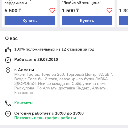
сердечками
"Любимой женщине"
5 500
1 500
1 3
₸
₸
Купить
Купить
О нас
100% положительных из 12 отзывов за год
Работает с 29.03.2010
г. Алматы
Мкр-н Тастак, Толе би 260, Торговый Центр "АСЫЛ".
Вход с Толе би. 2 этаж, левое крыло бутик ЛАВКА
ЗДОРОВЬЯ. Или со склада по Сейфуллина ниже
Рыскулова. По Алматы доставка Яндекс, Алматы,
Казахстан
Контакты
Сегодня работает с 10:00 до 19:00
Показать весь график работы