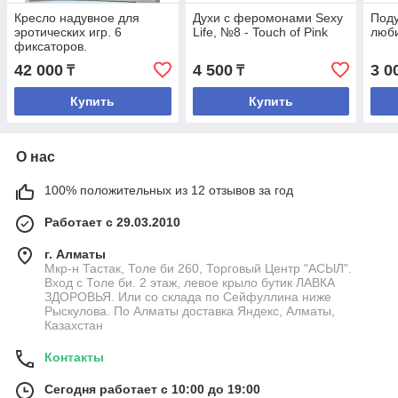
Кресло надувное для
Духи с феромонами Sexy
Под
эротических игр. 6
Life, №8 - Touch of Pink
люби
фиксаторов.
42 000
4 500
3 0
₸
₸
Купить
Купить
О нас
100% положительных из 12 отзывов за год
Работает с 29.03.2010
г. Алматы
Мкр-н Тастак, Толе би 260, Торговый Центр "АСЫЛ".
Вход с Толе би. 2 этаж, левое крыло бутик ЛАВКА
ЗДОРОВЬЯ. Или со склада по Сейфуллина ниже
Рыскулова. По Алматы доставка Яндекс, Алматы,
Казахстан
Контакты
Сегодня работает с 10:00 до 19:00