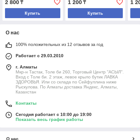
2 800
1 200
1 2
₸
₸
Купить
Купить
О нас
100% положительных из 12 отзывов за год
Работает с 29.03.2010
г. Алматы
Мкр-н Тастак, Толе би 260, Торговый Центр "АСЫЛ".
Вход с Толе би. 2 этаж, левое крыло бутик ЛАВКА
ЗДОРОВЬЯ. Или со склада по Сейфуллина ниже
Рыскулова. По Алматы доставка Яндекс, Алматы,
Казахстан
Контакты
Сегодня работает с 10:00 до 19:00
Показать весь график работы
О нас