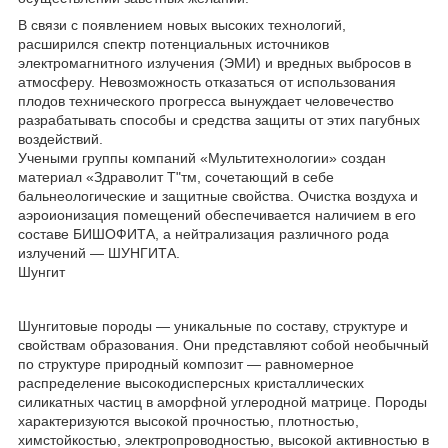
В связи с появлением новых высоких технологий,
расширился спектр потенциальных источников
электромагнитного излучения (ЭМИ) и вредных выбросов в
атмосферу. Невозможность отказаться от использования
плодов технического прогресса вынуждает человечество
разрабатывать способы и средства защиты от этих пагубных
воздействий.
Учеными группы компаний «Мультитехнологии» создан
материал «Здраволит Т"тм, сочетающий в себе
бальнеологические и защитные свойства. Очистка воздуха и
аэроионизация помещений обеспечивается наличием в его
составе БИШОФИТА, а нейтрализация различного рода
излучений — ШУНГИТА.
Шунгит
Шунгитовые породы — уникальные по составу, структуре и
свойствам образования. Они представляют собой необычный
по структуре природный композит — равномерное
распределение высокодисперсных кристаллических
силикатных частиц в аморфной углеродной матрице. Породы
характеризуются высокой прочностью, плотностью,
химстойкостью, электропроводностью, высокой активностью в