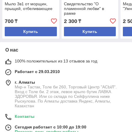
Мыло 3в1 от морщин,
Свидетельство "О
Меда
прыщей, отбеливающее
пламенной любви" в
"Умн
рамке
700
2 300
2 5
₸
₸
Купить
Купить
О нас
100% положительных из 13 отзывов за год
Работает с 29.03.2010
г. Алматы
Мкр-н Тастак, Толе би 260, Торговый Центр "АСЫЛ".
Вход с Толе би. 2 этаж, левое крыло бутик ЛАВКА
ЗДОРОВЬЯ. Или со склада по Сейфуллина ниже
Рыскулова. По Алматы доставка Яндекс, Алматы,
Казахстан
Контакты
Сегодня работает с 10:00 до 19:00
Показать весь график работы