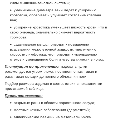
силы мышечно-венозной системы;
уменьшение диаметра вены ведет к ускорению
кровотока, облегчает и улучшает состояние клапана
вен;
ускорение кровотока уменьшает вязкость крови, что в
свою очередь, значительно снижает вероятность
тромбоза;
сдавливание мышц приводит к повышению
всасывания межклеточной жидкости, увеличению
скорости лимфотока, что приводит к уменьшению
отеков и уменьшению боли и чувства тяжести в ногах.
Инструкция по применению:
надевать чулки
рекомендуется утром, лежа, постепенно натягивая и
растягивая складки до полного облегания ноги.
Подбор размера изделия в соответствии с показаниями
прилагаемой таблицы.
Противопоказания:
открытые раны в области пораженного сосуда;
местные кожные заболевания (дерматиты);
аллергические реакции на материалы чулка.