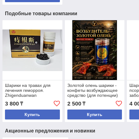
Подобные товары компании
Шарики на травах для
Золотой олень шарики -
Шари
лечения геморроя.
конфеты возбуждающее
псор
Zhigenduanwan
средство (для потенции)
заб
3 800
2 500
4 0
₸
₸
Купить
Купить
Акционные предложения и новинки