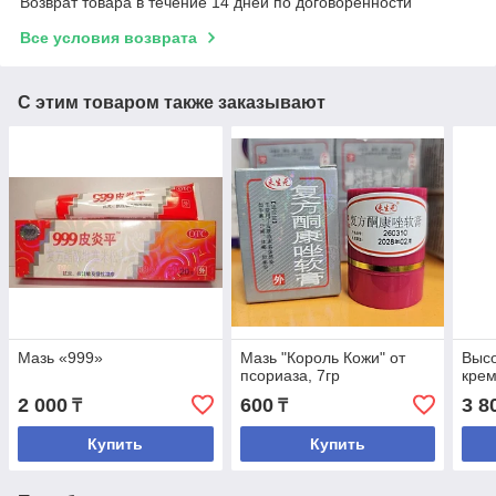
Возврат товара в течение 14 дней по договоренности
Все условия возврата
С этим товаром также заказывают
Мазь «999»
Мазь "Король Кожи" от
Выс
псориаза, 7гр
крем
2 000
600
3 8
₸
₸
Купить
Купить