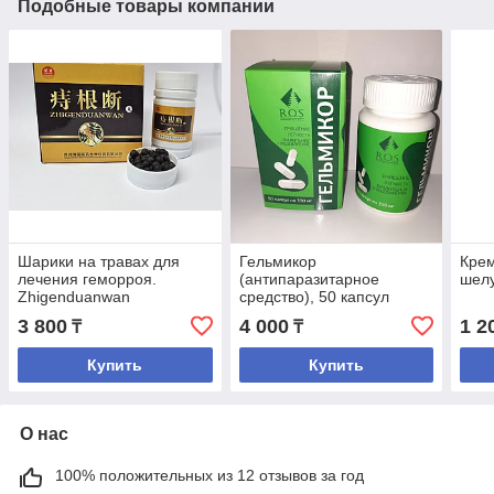
Подобные товары компании
Шарики на травах для
Гельмикор
Крем
лечения геморроя.
(антипаразитарное
шел
Zhigenduanwan
средство), 50 капсул
3 800
4 000
1 2
₸
₸
Купить
Купить
О нас
100% положительных из 12 отзывов за год