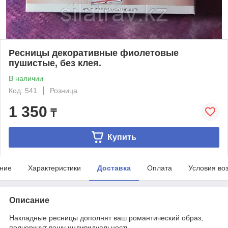
Ресницы декоративные фиолетовые
пушистые, без клея.
В наличии
Код: 541
Розница
1 350
₸
Купить
ние
Характеристики
Доставка
Оплата
Условия во
Описание
Накладные ресницы дополнят ваш романтический образ,
подчеркнут вашу индивидуальность.