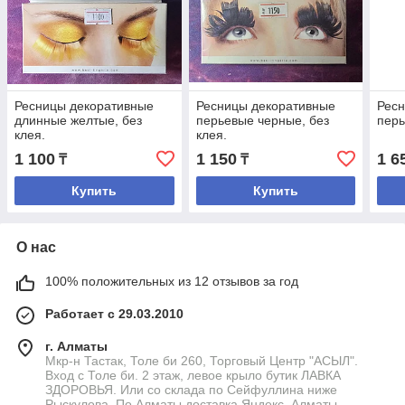
Ресницы декоративные
Ресницы декоративные
Рес
длинные желтые, без
перьевые черные, без
перь
клея.
клея.
1 100
1 150
1 6
₸
₸
Купить
Купить
О нас
100% положительных из 12 отзывов за год
Работает с 29.03.2010
г. Алматы
Мкр-н Тастак, Толе би 260, Торговый Центр "АСЫЛ".
Вход с Толе би. 2 этаж, левое крыло бутик ЛАВКА
ЗДОРОВЬЯ. Или со склада по Сейфуллина ниже
Рыскулова. По Алматы доставка Яндекс, Алматы,