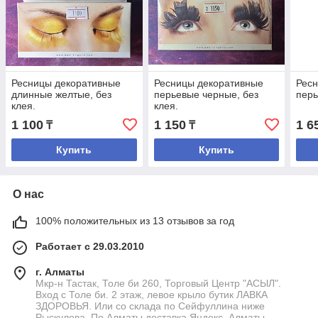
Ресницы декоративные
Ресницы декоративные
Рес
длинные желтые, без
перьевые черные, без
перь
клея.
клея.
1 100
1 150
1 6
₸
₸
Купить
Купить
О нас
100% положительных из 13 отзывов за год
Работает с 29.03.2010
г. Алматы
Мкр-н Тастак, Толе би 260, Торговый Центр "АСЫЛ".
Вход с Толе би. 2 этаж, левое крыло бутик ЛАВКА
ЗДОРОВЬЯ. Или со склада по Сейфуллина ниже
Рыскулова. По Алматы доставка Яндекс, Алматы,