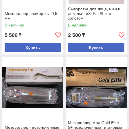
Сыворотка для лица, шеи и
Мезороллер размер игл 0,5
декольте «Xi Fei Shi» с
мм
золотом
В наличии
В наличии
5 500
2 500
₸
₸
Купить
Купить
Мезороллер мод.Gold Elite
Мезороллер - позолоченные
5+ позолоченные титановые