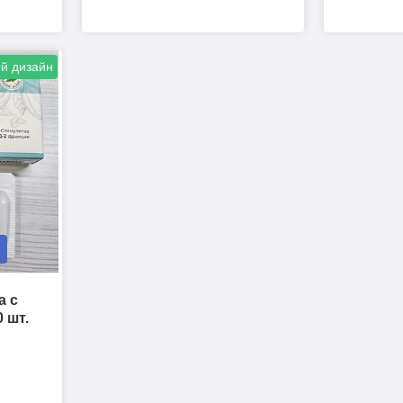
й дизайн
а с
 шт.