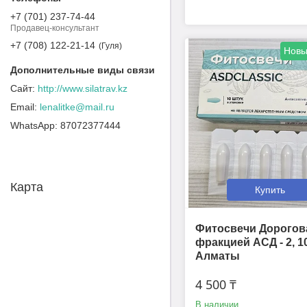
+7 (701) 237-74-44
Продавец-консультант
+7 (708) 122-21-14
Гуля
Новы
http://www.silatrav.kz
lenalitke@mail.ru
87072377444
Карта
Купить
Фитосвечи Дорогов
фракцией АСД - 2, 10
Алматы
4 500 ₸
В наличии