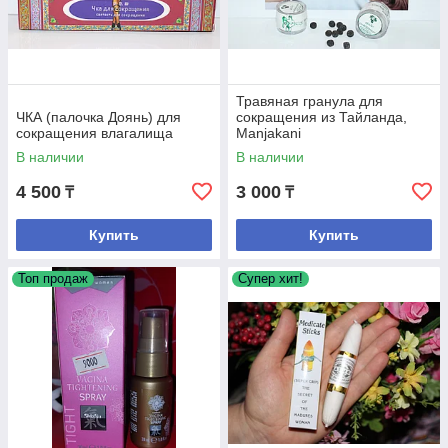
Травяная гранула для
ЧКА (палочка Доянь) для
сокращения из Тайланда,
сокращения влагалища
Manjаkаni
В наличии
В наличии
4 500
3 000
₸
₸
Купить
Купить
Топ продаж
Супер хит!