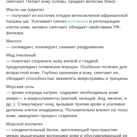
смягчает. Питает кожу головы, придает волосам блеск.
Масло ши (карите)
— получают из косточек плодов вечнозеленой африканской
пальмы ши. Усиливает синтез
коллагена
и регенерацию
клеток кожи, активно смягчает, обладает свойствами УФ-
фильтра.
Ментол
— охлаждает, тонизирует, снимает раздражение.
Мед пчелиный
— помогает сохранить кожу мягкой и гладкой,
предупреждает появление морщин. Особенно полезен для
возрастной кожи. Глубоко проникая в кожу, смягчает ее,
обладает способностью заживлять микротравмы и трещины.
Морская соль
— кроме хлорида натрия, содержит необходимые коже
микро— и макроэлементы (магний, кальций, йод, железо, и
др. ). Стимулирует кожу, вызывая прилив крови и усиливая
деление клеток эпидермиса. Положительно влияет на тонус
кожи, замедляет процесс старения.
Морской коллаген
— соединительный белок, заполняющий пространство
между мышечными волокнами кожи и обуславливающий ее