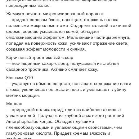
поврежденных волос.
Жемчуга речного микронизированный порошок
— придает волосам блеск, насыщает стержень волоса
полезными микроэлементами. Содержит кальций в активной
форме, хорошо усваивается кожей, обладает
омолаживающим эффектом. Мельчайшие частицы жемчуга,
попадая на поверхность кожи, усиливают отражение света,
создавая эффект молодости и сияния.
Коричневый тростниковый сахар
— неочищенный сахар-сырец, получаемый из стеблей
сахарного тростника. Активно смягчает кожу.
Коэнзим Q10
— участвует в обмене веществ, повышает содержание влаги
в коже, увеличивает ее эластичность и уменьшает глубину
мелких морщин.
Маннан
— природный полисахарид, один из наиболее активных
увлажнителей. Получают из клубней азиатского растений
Amorphophallus konjac. Обладает лучшими
пленкообразующими и увлажняющими свойствами, чем
гиалуроновая кислота. Придает кремам вязкость и