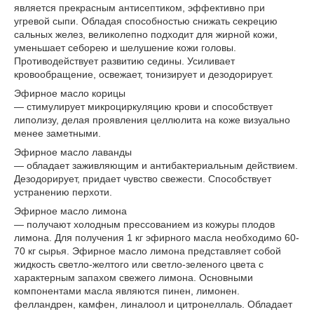
является прекрасным антисептиком, эффективно при
угревой сыпи. Обладая способностью снижать секрецию
сальных желез, великолепно подходит для жирной кожи,
уменьшает себорею и шелушение кожи головы.
Противодействует развитию седины. Усиливает
кровообращение, освежает, тонизирует и дезодорирует.
Эфирное масло корицы
— стимулирует микроциркуляцию крови и способствует
липолизу, делая проявления целлюлита на коже визуально
менее заметными.
Эфирное масло лаванды
— обладает заживляющим и антибактериальным действием.
Дезодорирует, придает чувство свежести. Способствует
устранению перхоти.
Эфирное масло лимона
— получают холодным прессованием из кожуры плодов
лимона. Для получения 1 кг эфирного масла необходимо 60-
70 кг сырья. Эфирное масло лимона представляет собой
жидкость светло-желтого или светло-зеленого цвета с
характерным запахом свежего лимона. Основными
компонентами масла являются пинен, лимонен.
фелландрен, камфен, линалоол и цитронеллаль. Обладает