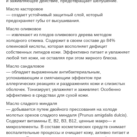
и заживляющее действие, предотвращает шелушение.
Масло касторовое
— создает устойчивый защитный слой, который
предохраняет губы от высушивания.
Масло оливковое
— извлекают из плодов оливкового дерева методом
холодного отжима. Содержит в своем составе до 84%
олеиновой кислоты, которая восполняет дефицит
собственных липидов кожи. Эффективно питает и увлажняет
любой тип кожи, не оставляя при этом жирного блеска.
Масло сандаловое
— обладает выраженным антибактериальным,
успокаивающим и смягчающим эффектом при
аллергических реакциях и раздражениях кожи и слизистых
оболочек. Тонизирует, увлажняет и заживляет. Особенно
эффективно в средствах для сухой кожи.
Масло сладкого миндаля
— добывается путем двойного прессования на холоде
молотых орехов сладкого миндаля (Prunus amigdalis dulcis).
Содержит витамины Е, В2, В3, В12, ценные макро— и
микроэлементы. В составе косметических средств снимает
воспалительные процессы и очищает кожу, активно питает и