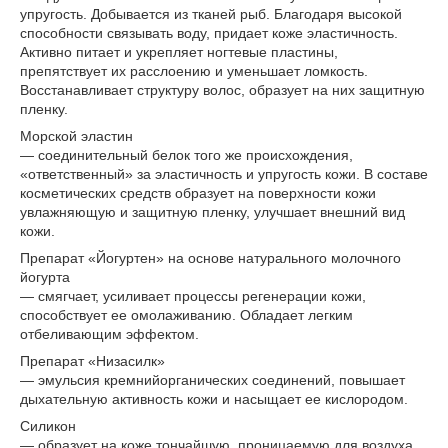
упругость. Добывается из тканей рыб. Благодаря высокой
способности связывать воду, придает коже эластичность.
Активно питает и укрепляет ногтевые пластины,
препятствует их расслоению и уменьшает ломкость.
Восстанавливает структуру волос, образует на них защитную
пленку.
Морской эластин
— соединительный белок того же происхождения,
«ответственный» за эластичность и упругость кожи. В составе
косметических средств образует на поверхности кожи
увлажняющую и защитную пленку, улучшает внешний вид
кожи.
Препарат «Йогуртен» на основе натурального молочного
йогурта
— смягчает, усиливает процессы регенерации кожи,
способствует ее омолаживанию. Обладает легким
отбеливающим эффектом.
Препарат «Низасилк»
— эмульсия кремнийорганических соединений, повышает
дыхательную активность кожи и насыщает ее кислородом.
Силикон
— образует на коже тончайшую, проницаемую для воздуха