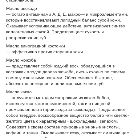
стабильность.
Масло авокадо
— богато витаминами А, Д, Е, макро— и микроэлементами,
которые восстанавливают липидный баланс сухой кожи.
Оказывает успокаивающее действие, активизирует синтез
коллагеновых связей. Предотвращает сухость и
растрескивание губ.
Масло виноградной косточки
— эффективно против старения кожи.
Масло жожоба
— представляет собой жидкий воск, образующийся в
косточках плодов дерева жожоба, очень сходно по своему
составу с кожными восками. Обеспечивает быстрое,
абсолютно нежирное и нелипкое смягчение губ.
Масло какао
— получается методом экстракции из какао-бобов,
используется как в косметической, так и в пищевой
промышленности (производство шоколада). Представляет
собой твердое, воскообразное вещество белого или светло-
желтого цвета с характерным «шоколадным» запахом.
Содержит в своем составе природные жирные кислоты,
кофеин и танин. Омолаживает кожу, оказывает смягчающее